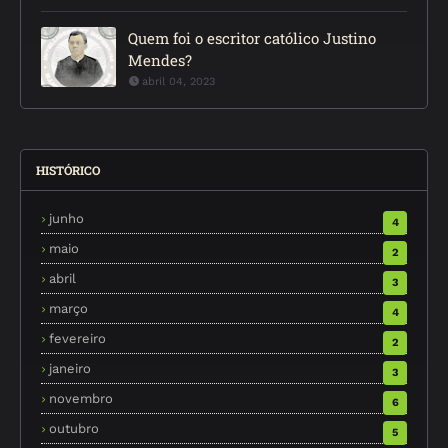
Quem foi o escritor católico Justino
Mendes?
abril 04, 2023
HISTÓRICO
junho
4
maio
2
abril
3
março
4
fevereiro
2
janeiro
3
novembro
6
outubro
5