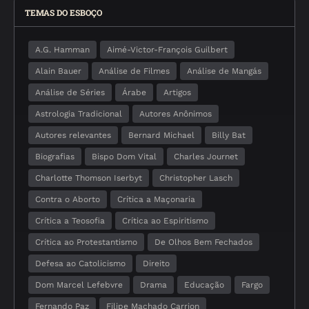
TEMAS DO ESBOÇO
A.G. Hamman
Aimé-Victor-François Guilbert
Alain Bauer
Análise de Filmes
Análise de Mangás
Análise de Séries
Árabe
Artigos
Astrologia Tradicional
Autores Anônimos
Autores relevantes
Bernard Michael
Billy Bat
Biografias
Bispo Dom Vital
Charles Journet
Charlotte Thomson Iserbyt
Christopher Lasch
Contra o Aborto
Crítica a Maçonaria
Crítica a Teosofia
Crítica ao Espiritismo
Crítica ao Protestantismo
De Olhos Bem Fechados
Defesa ao Catolicismo
Direito
Dom Marcel Lefebvre
Drama
Educação
Fargo
Fernando Paz
Filipe Machado Carrion