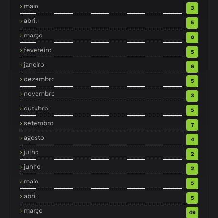
maio
3
abril
5
março
8
fevereiro
5
janeiro
6
dezembro
5
novembro
3
outubro
5
setembro
7
agosto
4
julho
2
junho
2
maio
5
abril
5
março
49