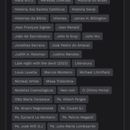
Hans Wirtz
Heresias Diversas
História do Brasil
História dos Santos Católicos
História Geral
Histórias da Bíblia
Idiomas
James H. Billington
Jean François Signier
Jean Renald
João de Sacrobosco
John N Gray
John Wu
Jonathas Serrano
José Pedro do Amaral
Judith A. Reisman
Justino Mendes
Late nigth with the devil (2023)
Literatura
Louis Lavelle
Marcos Monteiro
Michael Litchfield
Micheal White
Missa Tridentina
Modelos Cosmológicos
Neo-noir
O Último Portal
Otto Maria Carpeaux
Pe. Albert Farges
Pe. Alvaro Negromonte
Pe. Coulet SJ
Pe. Eymard Le Monteiro
Pe. Felicio Magaldi
Pe. José Will S.J
Pe. Julio Maria Lombaerde