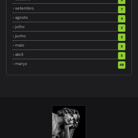
5
setembro
7
agosto
4
julho
2
junho
2
maio
5
abril
5
março
49