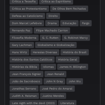
Crítica a Teosofia
Crítica ao Espiritismo
Crítica ao Protestantismo
De Olhos Bem Fechados
Defesa ao Catolicismo
Direito
Dom Marcel Lefebvre
Drama
Educação
Fargo
Fernando Paz
Filipe Machado Carrion
Filosofia Moderna
G. C. Rutten
G. Robinot Marcy
Gary Lachman
Globalismo e Globalização
Hans Wirtz
Heresias Diversas
História do Brasil
História dos Santos Católicos
História Geral
Histórias da Bíblia
Idiomas
James H. Billington
Jean François Signier
Jean Renald
João de Sacrobosco
John N Gray
John Wu
Jonathas Serrano
José Pedro do Amaral
Judith A. Reisman
Justino Mendes
Late nigth with the devil (2023)
Literatura