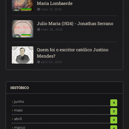
Maria Lombaerde
maio 12, 2025
Julio Maria (1924) - Jonathas Serrano
maio 26, 2025
Quem foi o escritor católico Justino
Mendes?
abril 04, 2023
HISTÓRICO
junho
4
maio
2
abril
3
março
4