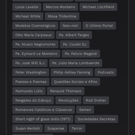
Louis Lavelle
Marcos Monteiro
Michael Litchfield
Micheal White
Missa Tridentina
Modelos Cosmológicos
Neo-noir
O Último Portal
Otto Maria Carpeaux
Pe. Albert Farges
Pe. Alvaro Negromonte
Pe. Coulet SJ
Pe. Eymard Le Monteiro
Pe. Felicio Magaldi
Pe. José Will S.J
Pe. Julio Maria Lombaerde
Peter Washington
Philip Ashley Fanning
Podcasts
Poesias e Poemas
Questões Sociais e Afins
Raimundo Lúlio
Renauld Thomazo
Resgates do Esboço
Revoluções
Rod Dreher
Romances Católicos e Clássicos
Seinen
Short nigth of glass dolls (1971)
Sociedades Secretas
Susan Kentish
Suspense
Terror