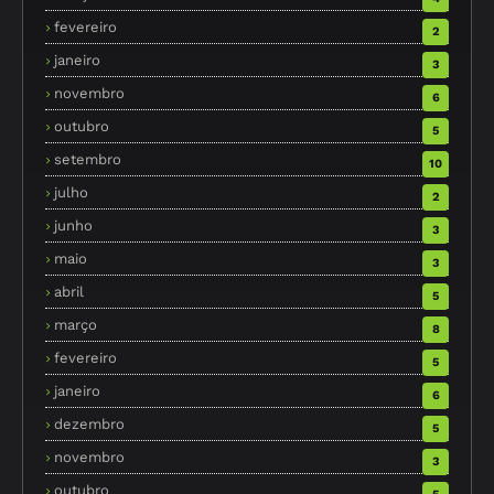
fevereiro
2
janeiro
3
novembro
6
outubro
5
setembro
10
julho
2
junho
3
maio
3
abril
5
março
8
fevereiro
5
janeiro
6
dezembro
5
novembro
3
outubro