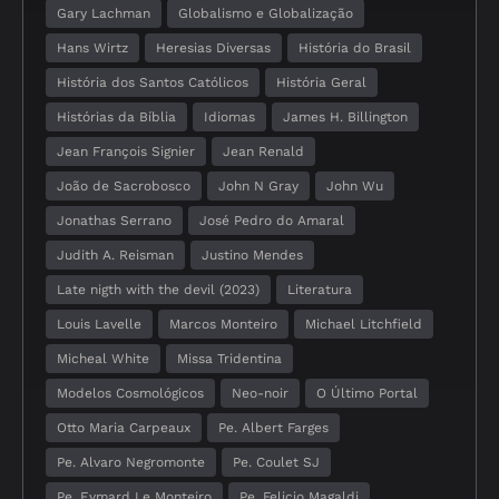
Gary Lachman
Globalismo e Globalização
Hans Wirtz
Heresias Diversas
História do Brasil
História dos Santos Católicos
História Geral
Histórias da Bíblia
Idiomas
James H. Billington
Jean François Signier
Jean Renald
João de Sacrobosco
John N Gray
John Wu
Jonathas Serrano
José Pedro do Amaral
Judith A. Reisman
Justino Mendes
Late nigth with the devil (2023)
Literatura
Louis Lavelle
Marcos Monteiro
Michael Litchfield
Micheal White
Missa Tridentina
Modelos Cosmológicos
Neo-noir
O Último Portal
Otto Maria Carpeaux
Pe. Albert Farges
Pe. Alvaro Negromonte
Pe. Coulet SJ
Pe. Eymard Le Monteiro
Pe. Felicio Magaldi