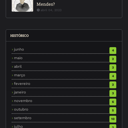
Mendes?
abril 04, 2023
HISTÓRICO
junho
4
maio
2
abril
3
março
4
fevereiro
2
janeiro
3
novembro
6
outubro
5
setembro
10
julho
2