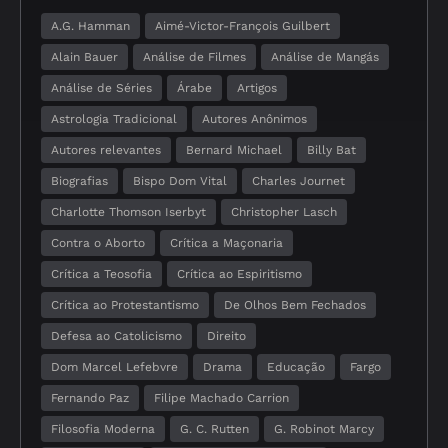
A.G. Hamman
Aimé-Victor-François Guilbert
Alain Bauer
Análise de Filmes
Análise de Mangás
Análise de Séries
Árabe
Artigos
Astrologia Tradicional
Autores Anônimos
Autores relevantes
Bernard Michael
Billy Bat
Biografias
Bispo Dom Vital
Charles Journet
Charlotte Thomson Iserbyt
Christopher Lasch
Contra o Aborto
Crítica a Maçonaria
Crítica a Teosofia
Crítica ao Espiritismo
Crítica ao Protestantismo
De Olhos Bem Fechados
Defesa ao Catolicismo
Direito
Dom Marcel Lefebvre
Drama
Educação
Fargo
Fernando Paz
Filipe Machado Carrion
Filosofia Moderna
G. C. Rutten
G. Robinot Marcy