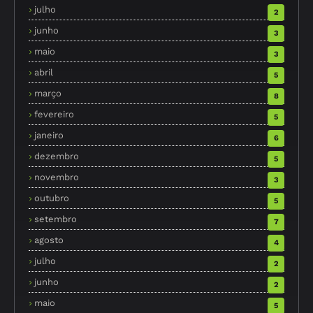
julho
2
junho
3
maio
3
abril
5
março
8
fevereiro
5
janeiro
6
dezembro
5
novembro
3
outubro
5
setembro
7
agosto
4
julho
2
junho
2
maio
5