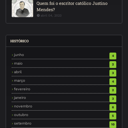
Quem foi o escritor católico Justino
Mendes?
abril 04, 2023
HISTÓRICO
junho
4
maio
2
abril
3
março
4
fevereiro
2
janeiro
3
novembro
6
outubro
5
setembro
10