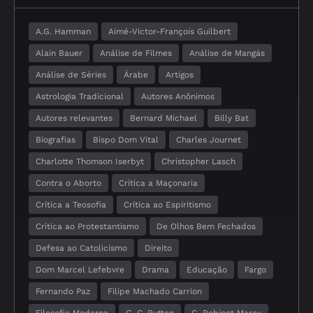
A.G. Hamman
Aimé-Victor-François Guilbert
Alain Bauer
Análise de Filmes
Análise de Mangás
Análise de Séries
Árabe
Artigos
Astrologia Tradicional
Autores Anônimos
Autores relevantes
Bernard Michael
Billy Bat
Biografias
Bispo Dom Vital
Charles Journet
Charlotte Thomson Iserbyt
Christopher Lasch
Contra o Aborto
Crítica a Maçonaria
Crítica a Teosofia
Crítica ao Espiritismo
Crítica ao Protestantismo
De Olhos Bem Fechados
Defesa ao Catolicismo
Direito
Dom Marcel Lefebvre
Drama
Educação
Fargo
Fernando Paz
Filipe Machado Carrion