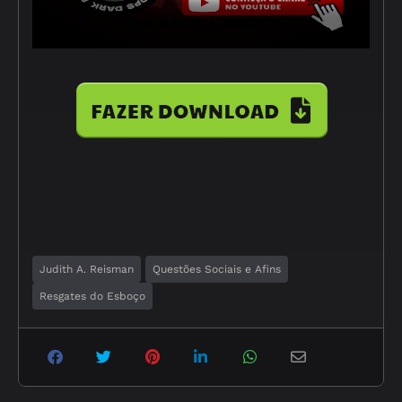
Judith A. Reisman
Questões Sociais e Afins
Resgates do Esboço