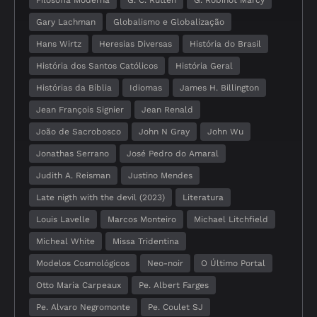
Filosofia Moderna
G. C. Rutten
G. Robinot Marcy
Gary Lachman
Globalismo e Globalização
Hans Wirtz
Heresias Diversas
História do Brasil
História dos Santos Católicos
História Geral
Histórias da Bíblia
Idiomas
James H. Billington
Jean François Signier
Jean Renald
João de Sacrobosco
John N Gray
John Wu
Jonathas Serrano
José Pedro do Amaral
Judith A. Reisman
Justino Mendes
Late nigth with the devil (2023)
Literatura
Louis Lavelle
Marcos Monteiro
Michael Litchfield
Micheal White
Missa Tridentina
Modelos Cosmológicos
Neo-noir
O Último Portal
Otto Maria Carpeaux
Pe. Albert Farges
Pe. Alvaro Negromonte
Pe. Coulet SJ