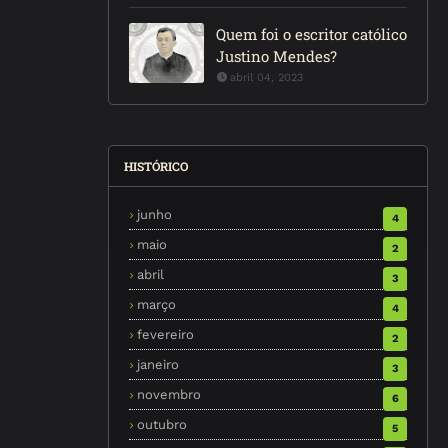
Quem foi o escritor católico
Justino Mendes?
abril 04, 2023
HISTÓRICO
junho
4
maio
2
abril
3
março
4
fevereiro
2
janeiro
3
novembro
6
outubro
5