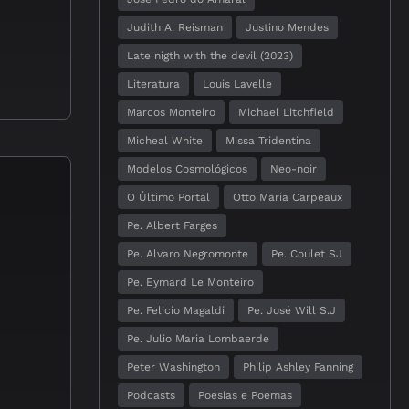
Judith A. Reisman
Justino Mendes
Late nigth with the devil (2023)
Literatura
Louis Lavelle
Marcos Monteiro
Michael Litchfield
Micheal White
Missa Tridentina
Modelos Cosmológicos
Neo-noir
O Último Portal
Otto Maria Carpeaux
Pe. Albert Farges
Pe. Alvaro Negromonte
Pe. Coulet SJ
Pe. Eymard Le Monteiro
Pe. Felicio Magaldi
Pe. José Will S.J
Pe. Julio Maria Lombaerde
Peter Washington
Philip Ashley Fanning
Podcasts
Poesias e Poemas