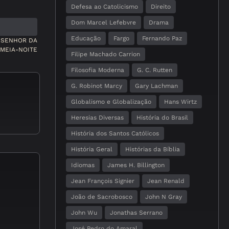
Defesa ao Catolicismo
Direito
Dom Marcel Lefebvre
Drama
Educação
Fargo
Fernando Paz
O SENHOR DA
MEIA-NOITE
Filipe Machado Carrion
Filosofia Moderna
G. C. Rutten
G. Robinot Marcy
Gary Lachman
Globalismo e Globalização
Hans Wirtz
Heresias Diversas
História do Brasil
História dos Santos Católicos
História Geral
Histórias da Bíblia
Idiomas
James H. Billington
Jean François Signier
Jean Renald
João de Sacrobosco
John N Gray
John Wu
Jonathas Serrano
José Pedro do Amaral