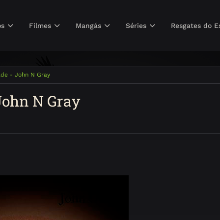
os
Filmes
Mangás
Séries
Resgates do E
ade - John N Gray
 John N Gray