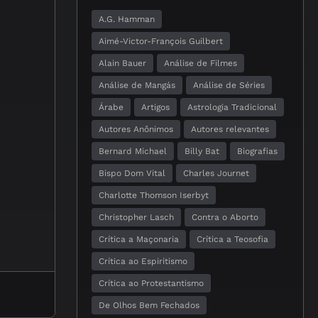
A.G. Hamman
Aimé-Victor-François Guilbert
Alain Bauer
Análise de Filmes
Análise de Mangás
Análise de Séries
Árabe
Artigos
Astrologia Tradicional
Autores Anônimos
Autores relevantes
Bernard Michael
Billy Bat
Biografias
Bispo Dom Vital
Charles Journet
Charlotte Thomson Iserbyt
Christopher Lasch
Contra o Aborto
Crítica a Maçonaria
Crítica a Teosofia
Crítica ao Espiritismo
Crítica ao Protestantismo
De Olhos Bem Fechados