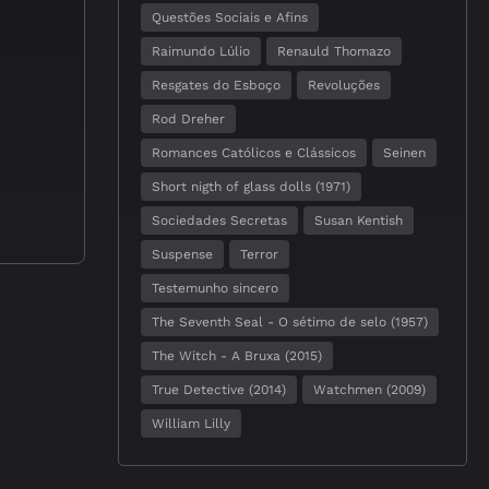
Questões Sociais e Afins
Raimundo Lúlio
Renauld Thomazo
Resgates do Esboço
Revoluções
Rod Dreher
Romances Católicos e Clássicos
Seinen
Short nigth of glass dolls (1971)
Sociedades Secretas
Susan Kentish
Suspense
Terror
Testemunho sincero
The Seventh Seal - O sétimo de selo (1957)
The Witch - A Bruxa (2015)
True Detective (2014)
Watchmen (2009)
William Lilly