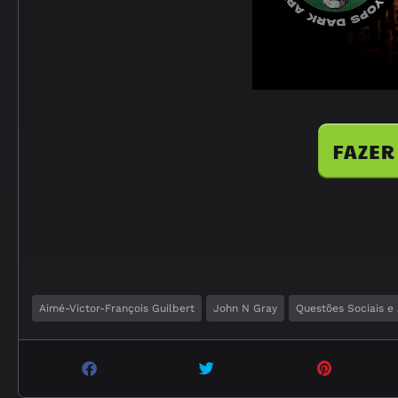
Aimé-Victor-François Guilbert
John N Gray
Questões Sociais e 