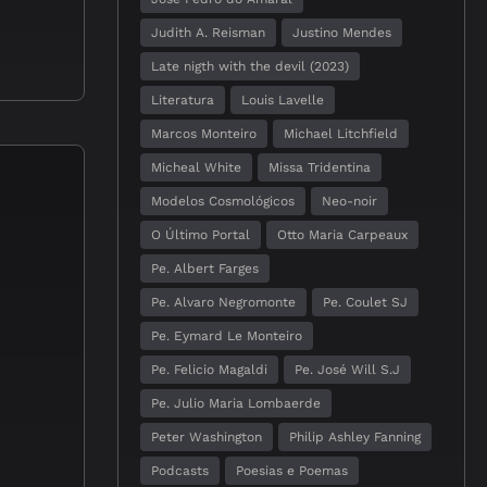
Judith A. Reisman
Justino Mendes
Late nigth with the devil (2023)
Literatura
Louis Lavelle
Marcos Monteiro
Michael Litchfield
Micheal White
Missa Tridentina
Modelos Cosmológicos
Neo-noir
O Último Portal
Otto Maria Carpeaux
Pe. Albert Farges
Pe. Alvaro Negromonte
Pe. Coulet SJ
Pe. Eymard Le Monteiro
Pe. Felicio Magaldi
Pe. José Will S.J
Pe. Julio Maria Lombaerde
Peter Washington
Philip Ashley Fanning
Podcasts
Poesias e Poemas