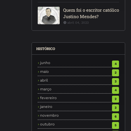
Quem foi o escritor católico
Justino Mendes?
abril 04, 2023
HISTÓRICO
junho
4
maio
2
abril
3
março
4
fevereiro
2
janeiro
3
novembro
6
outubro
5