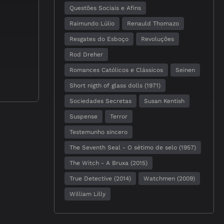
Questões Sociais e Afins
Raimundo Lúlio
Renauld Thomazo
Resgates do Esboço
Revoluções
Rod Dreher
Romances Católicos e Clássicos
Seinen
Short nigth of glass dolls (1971)
Sociedades Secretas
Susan Kentish
Suspense
Terror
Testemunho sincero
The Seventh Seal - O sétimo de selo (1957)
The Witch - A Bruxa (2015)
True Detective (2014)
Watchmen (2009)
William Lilly