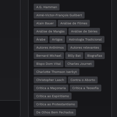
A.G. Hamman
Aimé-Victor-François Guilbert
Alain Bauer
Análise de Filmes
Análise de Mangás
Análise de Séries
Árabe
Artigos
Astrologia Tradicional
Autores Anônimos
Autores relevantes
Bernard Michael
Billy Bat
Biografias
Bispo Dom Vital
Charles Journet
Charlotte Thomson Iserbyt
Christopher Lasch
Contra o Aborto
Crítica a Maçonaria
Crítica a Teosofia
Crítica ao Espiritismo
Crítica ao Protestantismo
De Olhos Bem Fechados