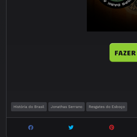
História do Brasil
Jonathas Serrano
Resgates do Esboço