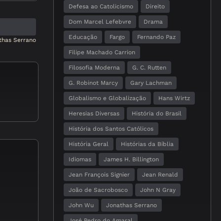
Defesa ao Catolicismo
Direito
Dom Marcel Lefebvre
Drama
Educação
Fargo
Fernando Paz
athas Serrano
Filipe Machado Carrion
Filosofia Moderna
G. C. Rutten
G. Robinot Marcy
Gary Lachman
Globalismo e Globalização
Hans Wirtz
Heresias Diversas
História do Brasil
História dos Santos Católicos
História Geral
Histórias da Bíblia
Idiomas
James H. Billington
Jean François Signier
Jean Renald
João de Sacrobosco
John N Gray
John Wu
Jonathas Serrano
José Pedro do Amaral