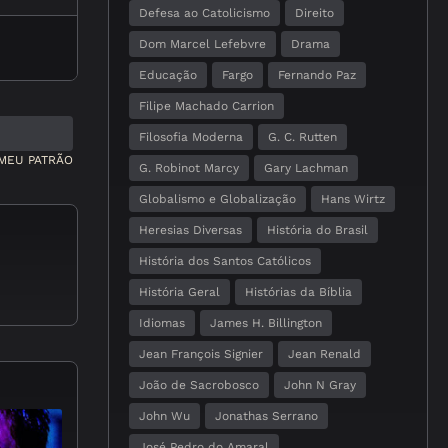
Defesa ao Catolicismo
Direito
Dom Marcel Lefebvre
Drama
Educação
Fargo
Fernando Paz
Filipe Machado Carrion
Filosofia Moderna
G. C. Rutten
MEU PATRÃO
G. Robinot Marcy
Gary Lachman
Globalismo e Globalização
Hans Wirtz
Heresias Diversas
História do Brasil
História dos Santos Católicos
História Geral
Histórias da Bíblia
Idiomas
James H. Billington
Jean François Signier
Jean Renald
João de Sacrobosco
John N Gray
John Wu
Jonathas Serrano
José Pedro do Amaral