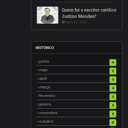
Quem foi o escritor católico
Justino Mendes?
abril 04, 2023
HISTÓRICO
junho
4
maio
2
abril
3
março
4
fevereiro
2
janeiro
3
novembro
6
outubro
5