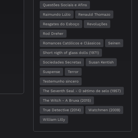
Questões Sociais e Afins
Raimundo Lúlio
Renauld Thomazo
Resgates do Esboço
Revoluções
Rod Dreher
Romances Católicos e Clássicos
Seinen
Short nigth of glass dolls (1971)
Sociedades Secretas
Susan Kentish
Suspense
Terror
Testemunho sincero
The Seventh Seal - O sétimo de selo (1957)
The Witch - A Bruxa (2015)
True Detective (2014)
Watchmen (2009)
William Lilly