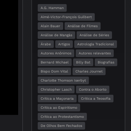
A.G. Hamman
Aimé-Victor-François Guilbert
Alain Bauer
Análise de Filmes
Análise de Mangás
Análise de Séries
Árabe
Artigos
Astrologia Tradicional
Autores Anônimos
Autores relevantes
Bernard Michael
Billy Bat
Biografias
Bispo Dom Vital
Charles Journet
Charlotte Thomson Iserbyt
Christopher Lasch
Contra o Aborto
Crítica a Maçonaria
Crítica a Teosofia
Crítica ao Espiritismo
Crítica ao Protestantismo
De Olhos Bem Fechados