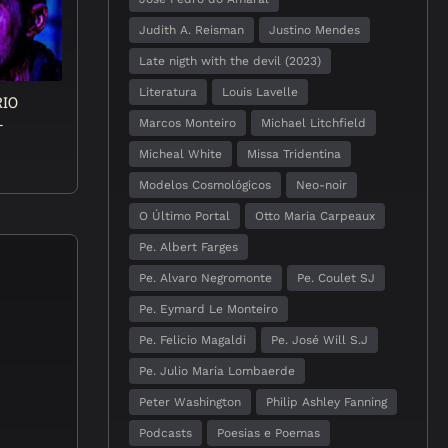
Judith A. Reisman
Justino Mendes
Late nigth with the devil (2023)
Literatura
Louis Lavelle
IO
-
Marcos Monteiro
Michael Litchfield
Micheal White
Missa Tridentina
Modelos Cosmológicos
Neo-noir
O Último Portal
Otto Maria Carpeaux
Pe. Albert Farges
Pe. Alvaro Negromonte
Pe. Coulet SJ
Pe. Eymard Le Monteiro
Pe. Felicio Magaldi
Pe. José Will S.J
Pe. Julio Maria Lombaerde
Peter Washington
Philip Ashley Fanning
Podcasts
Poesias e Poemas